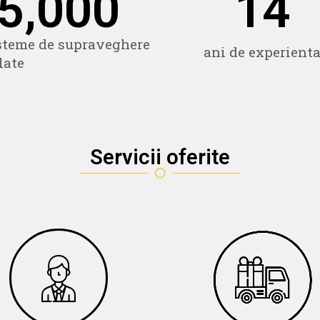
5,000
14
steme de supraveghere
ani de experient
late
Servicii oferite