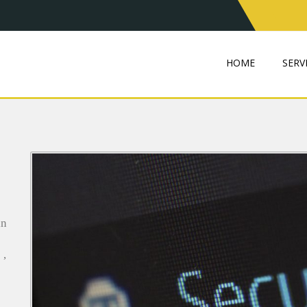
HOME
SERVI
in
 ,