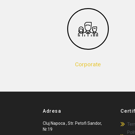
Corporate
Adresa
Certi
Cluj Napoca , Str. Petofi Sandor,
Term
Nr.19
Poli