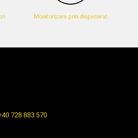
ori
Monitorizare prin dispecerat
+40 728 883 570