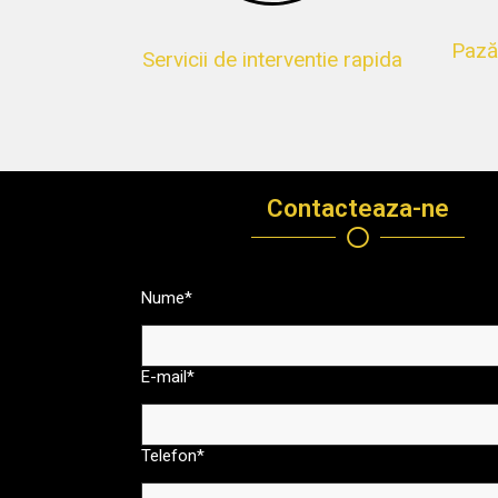
Pază
Servicii de interventie rapida
Contacteaza-ne
Nume*
E-mail*
Telefon*