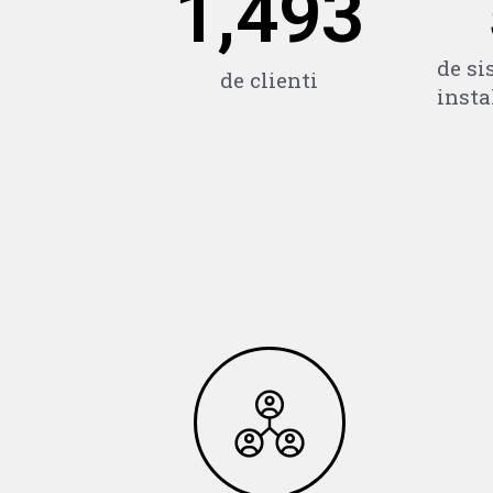
1,500
de si
de clienti
insta