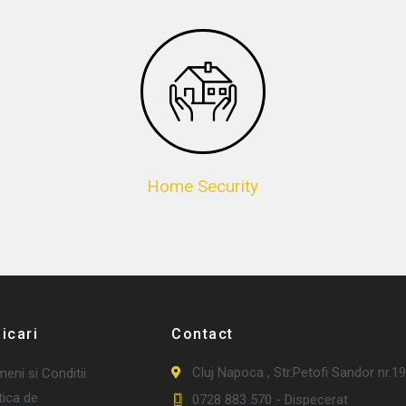
Home Security
ficari
Contact
Cluj Napoca , Str.Petofi Sandor nr.19
eni si Conditii
tica de
0728 883 570 - Dispecerat