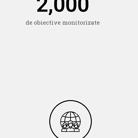
2,000
a
de obiective monitorizate